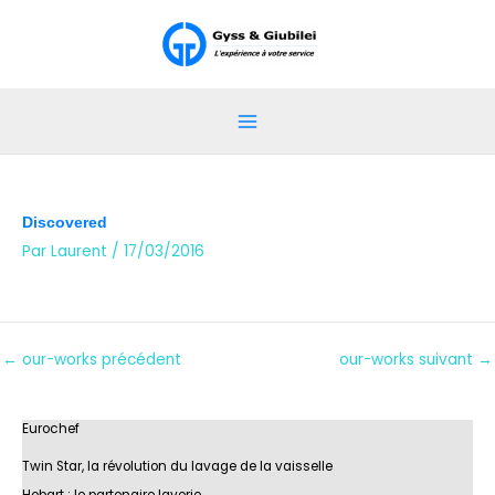
Aller
au
contenu
Discovered
Par
Laurent
/
17/03/2016
←
our-works précédent
our-works suivant
→
Eurochef
Twin Star, la révolution du lavage de la vaisselle