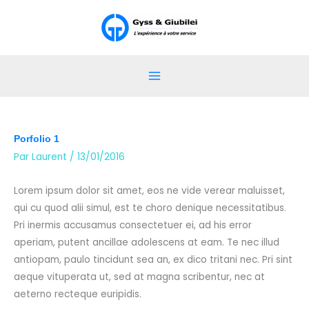
Aller
au
contenu
Porfolio 1
Par
Laurent
/
13/01/2016
Lorem ipsum dolor sit amet, eos ne vide verear maluisset,
qui cu quod alii simul, est te choro denique necessitatibus.
Pri inermis accusamus consectetuer ei, ad his error
aperiam, putent ancillae adolescens at eam. Te nec illud
antiopam, paulo tincidunt sea an, ex dico tritani nec. Pri sint
aeque vituperata ut, sed at magna scribentur, nec at
aeterno recteque euripidis.