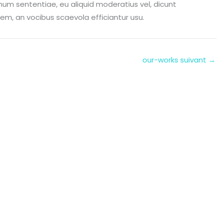
mum sententiae, eu aliquid moderatius vel, dicunt
em, an vocibus scaevola efficiantur usu.
our-works suivant
→