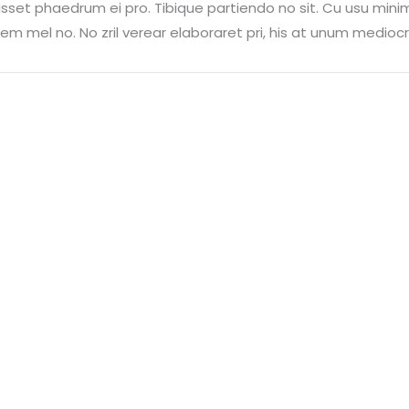
isset phaedrum ei pro. Tibique partiendo no sit. Cu usu mini
m mel no. No zril verear elaboraret pri, his at unum mediocr