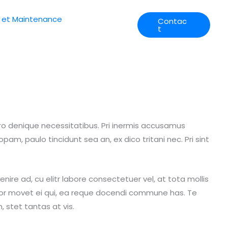
 et Maintenance
Contac
t
horo denique necessitatibus. Pri inermis accusamus
am, paulo tincidunt sea an, ex dico tritani nec. Pri sint
nire ad, cu elitr labore consectetuer vel, at tota mollis
 error movet ei qui, ea reque docendi commune has. Te
 stet tantas at vis.