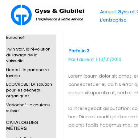
Aller
Accueil Gyss et G
au
L’entreprise
contenu
Eurochef
Twin Star, la révolution
Porfolio 3
du lavage de la
Par
Laurent
/
13/01/2016
vaisselle
Hobart : le partenaire
laverie
Lorem ipsum dolor sit amet, eo
consectetuer ei, ad his error a
ECOCROBE : LA solution
pour les déchets
aeque vituperata ut, sed at m
organiques
Variochef : le couteau
Id intellegebat disputationi co
suisse
has. Diceret eruditi platonem 
CATALOGUES
delenit facilis habemus mei, a
MÉTIERS