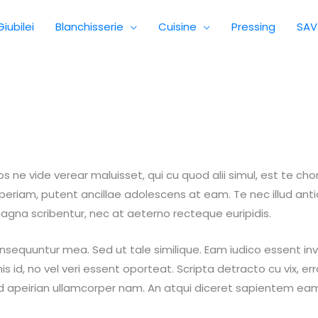
iubilei
Blanchisserie
Cuisine
Pressing
SAV
s ne vide verear maluisset, qui cu quod alii simul, est te c
periam, putent ancillae adolescens at eam. Te nec illud antiop
agna scribentur, nec at aeterno recteque euripidis.
nsequuntur mea. Sed ut tale similique. Eam iudico essent inve
his id, no vel veri essent oporteat. Scripta detracto cu vix,
d apeirian ullamcorper nam. An atqui diceret sapientem eam,