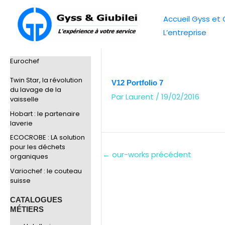
Aller
Accueil Gyss et G
au
L’entreprise
contenu
Eurochef
Twin Star, la révolution
V12 Portfolio 7
du lavage de la
Par
Laurent
/
19/02/2016
vaisselle
Hobart : le partenaire
laverie
ECOCROBE : LA solution
pour les déchets
←
our-works précédent
organiques
Variochef : le couteau
suisse
CATALOGUES
MÉTIERS