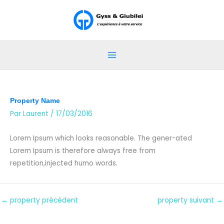
Aller
au
contenu
Property Name
Par
Laurent
/
17/03/2016
Lorem Ipsum which looks reasonable. The gener-ated
Lorem Ipsum is therefore always free from
repetition,injected humo words.
←
property précédent
property suivant
→